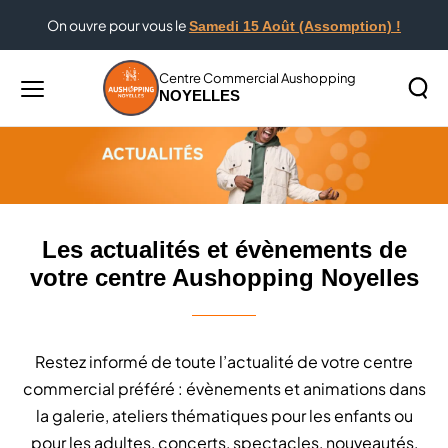
On ouvre pour vous le
Samedi 15 Août (Assomption) !
Accueil
Les actualités et évènements de votre centre
Aushopping Noyelles
Centre Commercial Aushopping
NOYELLES
Menu
principal
Rechercher
Lancer
sur
la
le
recher
site
Les actualités et évènements de
votre centre Aushopping Noyelles
Restez informé de toute l’actualité de votre centre
commercial préféré : évènements et animations dans
la galerie, ateliers thématiques pour les enfants ou
pour les adultes, concerts, spectacles, nouveautés,