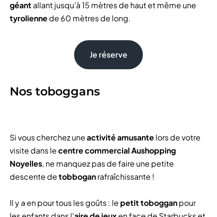
géant
allant jusqu’à 15 mètres de haut et même une
tyrolienne
de 60 mètres de long.
Je réserve
Nos toboggans
Si vous cherchez une
activité amusante
lors de votre
visite dans le
centre commercial Aushopping
Noyelles
, ne manquez pas de faire une petite
descente de
tobbogan
rafraîchissante !
Il y a en pour tous les goûts : le
petit toboggan
pour
les enfants dans l'
aire de jeux
en face de Starbucks et