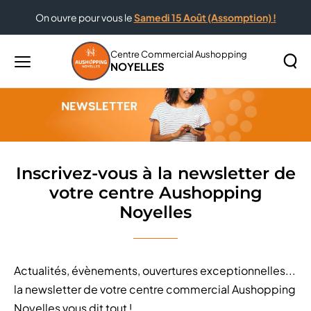
On ouvre pour vous le
Samedi 15 Août (Assomption) !
Accueil
Inscrivez-vous à la newsletter de votre centre
Aushopping Noyelles
Centre Commercial Aushopping
NOYELLES
Menu
principal
Rechercher
Lancer
sur
la
le
recher
site
Inscrivez-vous à la newsletter de
votre centre Aushopping
Noyelles
Actualités, évènements, ouvertures exceptionnelles...
la newsletter de votre centre commercial Aushopping
Noyelles vous dit tout !