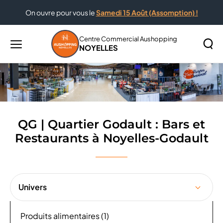
On ouvre pour vous le
Samedi 15 Août (Assomption) !
Accueil
QG | Quartier Godault : Bars et Restaurants à
Noyelles-Godault
Centre Commercial Aushopping
NOYELLES
Menu
principal
Rechercher
Lancer
sur
la
le
recher
site
QG | Quartier Godault : Bars et
Restaurants à Noyelles-Godault
Univers
Produits alimentaires (1)