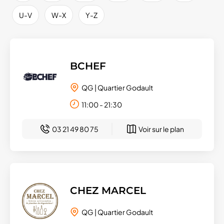
U-V
W-X
Y-Z
BCHEF
QG | Quartier Godault
11:00 - 21:30
03 21 49 80 75
Voir sur le plan
CHEZ MARCEL
QG | Quartier Godault