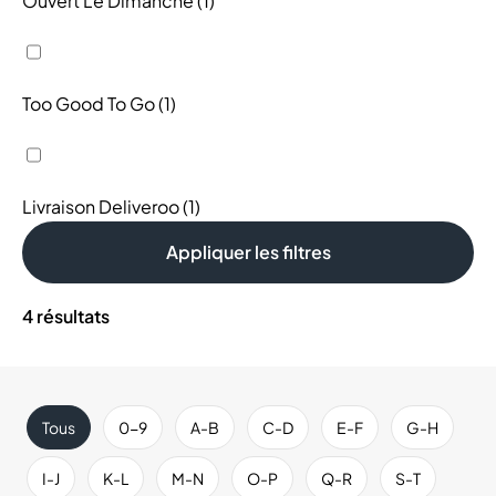
Ouvert Le Dimanche (1)
Too Good To Go (1)
Livraison Deliveroo (1)
Appliquer les filtres
4
résultats
Tous
0-9
A-B
C-D
E-F
G-H
I-J
K-L
M-N
O-P
Q-R
S-T