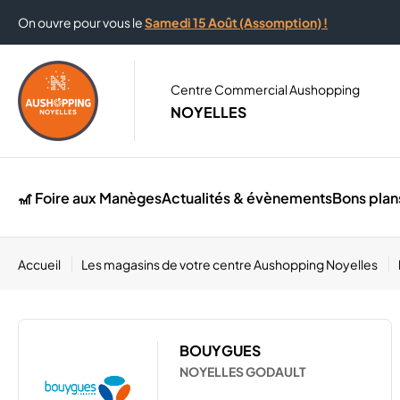
On ouvre pour vous le
Samedi 15 Août (Assomption) !
Centre Commercial Aushopping
NOYELLES
🎢 Foire aux Manèges
Actualités & évènements
Bons plan
Accueil
Les magasins de votre centre Aushopping Noyelles
BOUYGUES
NOYELLES GODAULT