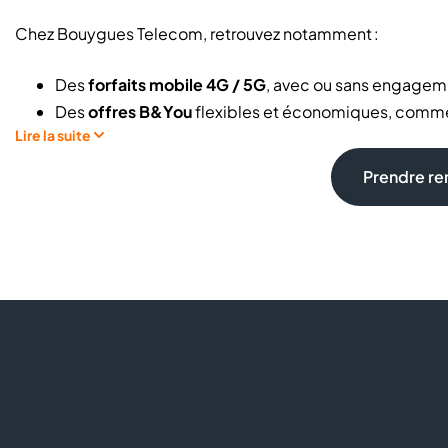
Chez Bouygues Telecom, retrouvez notamment :
Des
forfaits mobile 4G / 5G
, avec ou sans engagem
Des
offres B&You
flexibles et économiques, comme 
Lire la suite
haut débit, TV HD et appels illimités vers les fixes
Une large gamme de téléphones mobiles :
Apple, S
Prendre r
Des accessoires mobiles :
écouteurs, coques, char
Des solutions pour connecter tous vos appareils à d
Un accompagnement pour la mise en service et le t
Pour vous professionnels :
Découvrez tous nos avantages et services exclusifs pros 
quotidiennes :
gestion de flottes de mobiles, optimisatio
connexion internet et débit adapté, service après vente 
conditions.