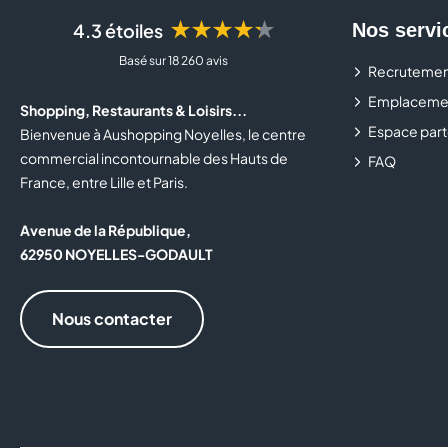
★★★★★
4.3 étoiles
Nos servi
Basé sur 18 260 avis
Recrutemen
Emplaceme
Shopping, Restaurants & Loisirs...
Espace part
Bienvenue à Aushopping Noyelles, le centre
commercial incontournable des Hauts de
FAQ
France, entre Lille et Paris.
Avenue de la République,
62950 NOYELLES-GODAULT
Nous contacter