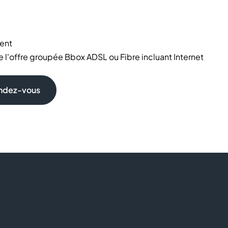
ent
l'offre groupée Bbox ADSL ou Fibre incluant Internet
amsung, Xiaomi
… et des télévisions
endez-vous
geurs
omicile
ransfert de données
pour mieux répondre à toutes vos exigences
n des tarifs et forfaits adaptés
pour vos collaborateurs,
et garanties, renouvellements de mobiles aux meilleures