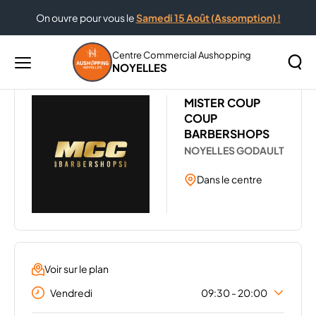
On ouvre pour vous le
Samedi 15 Août (Assomption) !
Accueil
Les magasins de votre centre Aushopping Noyelles
MISTER COUP COUP BARBERSHOPS
Centre Commercial Aushopping
NOYELLES
Menu
principal
Rechercher
MISTER COUP
Lancer
sur
COUP
la
le
BARBERSHOPS
recher
site
NOYELLES GODAULT
Dans le centre
Voir sur le plan
Vendredi
09:30 - 20:00