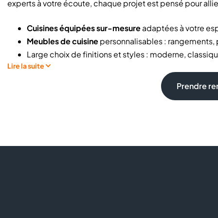
experts à votre écoute, chaque projet est pensé pour allie
Cuisines équipées sur-mesure
adaptées à votre es
Meubles de cuisine
personnalisables : rangements, p
Large choix de finitions et styles : moderne, classi
Lire la suite
Solutions
d’électroménager intégrées
Accessoires
pratiques pour optimiser votre cuisine
Prendre r
Pour les meubles de cuisine et l’électroménager, SoCoo’c
équipée sur mesure, c'est vous qui décidez de tout : meubl
personnalisé !
Vous avez un projet de cuisine mais vous êtes perdu parm
adaptée à mon espace ? Quel budget prévoir pour une cu
la différence ! Retrouvez-nous dans le magasin SoCoo'c, 
cuisinistes sauront vous proposer la recette idéale pour 