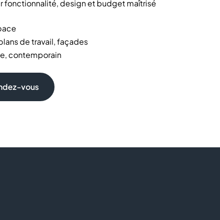
r fonctionnalité, design et budget maîtrisé
pace
lans de travail, façades
que, contemporain
endez-vous
 propose les meilleurs prix. Concevez une cuisine
es, finitions, accessoires.. Rien n'est imposé, tout est
i tous les cuisinistes ? Comment concevoir une cuisine
isine équipée personnalisée ?Avec SoCoo'c choisissez
pour concocter votre cuisine pas chère. Nos conseillers
aménager votre cuisine.