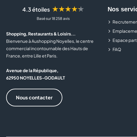
★★★★★
4.3 étoiles
Nos servi
Basé sur 18 258 avis
Recrutemen
Emplaceme
Shopping, Restaurants & Loisirs...
Espace part
Bienvenue à Aushopping Noyelles, le centre
commercial incontournable des Hauts de
FAQ
France, entre Lille et Paris.
Avenue de la République,
62950 NOYELLES-GODAULT
Nous contacter