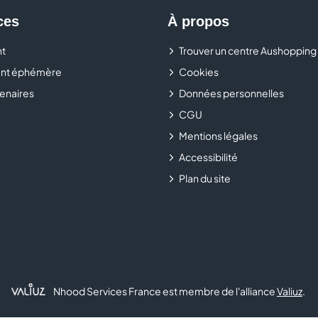
ces
À propos
t
Trouver un centre Aushopping
nt éphémère
Cookies
enaires
Données personnelles
CGU
Mentions légales
Accessibilité
Plan du site
Nhood Services France est membre de l'alliance
Valiuz
.