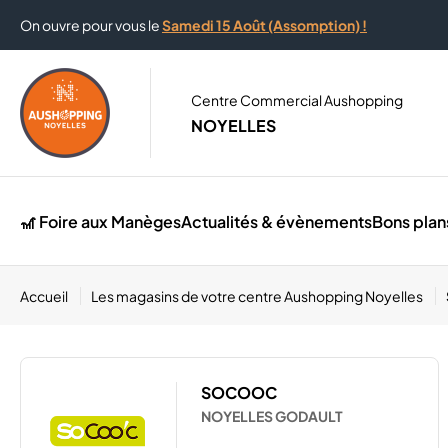
On ouvre pour vous le
Samedi 15 Août (Assomption) !
Centre Commercial Aushopping
NOYELLES
🎢 Foire aux Manèges
Actualités & évènements
Bons plan
Accueil
Les magasins de votre centre Aushopping Noyelles
SOCOOC
NOYELLES GODAULT