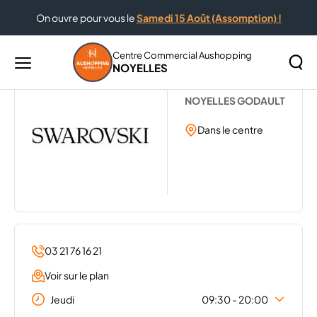
On ouvre pour vous le
Samedi 15 Août (Assomption) !
Accueil
...
SWAROVSKI
Centre Commercial Aushopping
NOYELLES
Menu
SWAROVSKI
principal
Rechercher
NOYELLES GODAULT
Lancer
sur
la
Dans le centre
le
recher
site
03 21 76 16 21
Voir sur le plan
Jeudi
09:30 - 20:00