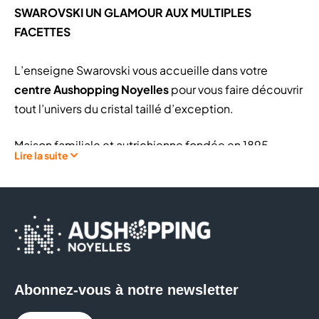
SWAROVSKI UN GLAMOUR AUX MULTIPLES
FACETTES
L’enseigne Swarovski vous accueille dans votre
centre Aushopping Noyelles
pour vous faire découvrir
tout l’univers du cristal taillé d’exception.
Maison familiale et autrichienne fondée en 1895,
Lire la suite
Swarovski est le leader du cristal taillé grâce à son
savoir-faire et à sa créativité. Marque incontournable
dans l’univers du bijou, de la montre, des accessoires
de mode et des objets de décoration, votre boutique
Swarovski propose autant de pièces délicates que de
créations à l’empreinte glamour prouvant que le
cristal se conjugue au quotidien pour vous et vos
Abonnez-vous à notre newsletter
proches.