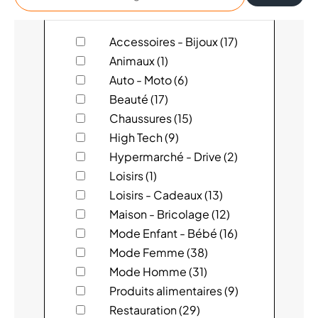
un
magasin
123 PARE-BRISE
Accessoires - Bijoux (17)
Animaux (1)
4 MURS
Auto - Moto (6)
Beauté (17)
ACTION
Chaussures (15)
High Tech (9)
ADOPT'
Hypermarché - Drive (2)
AGENCE VOYAGES BAUDART
Loisirs (1)
Loisirs - Cadeaux (13)
ALIZÉS PRESSING
Maison - Bricolage (12)
Mode Enfant - Bébé (16)
ARMAND THIERY
Mode Femme (38)
Mode Homme (31)
AU BUREAU
Produits alimentaires (9)
AUCHAN
Restauration (29)