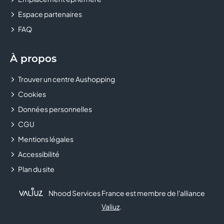
Espace partenaires
CASTORAMA
FAQ
CELIO
À propos
CHAUSSEA
Trouver un centre Aushopping
CHEZ MARCEL
Cookies
CHOPSTICKS & CO
Données personnelles
CGU
CHRISTINE LAURE
Mentions légales
Accessibilité
CHRONOLAVAGE
Plan du site
CHUCK'S
Nhood Services France est membre de l'alliance
CLAIRE'S
Valiuz
.