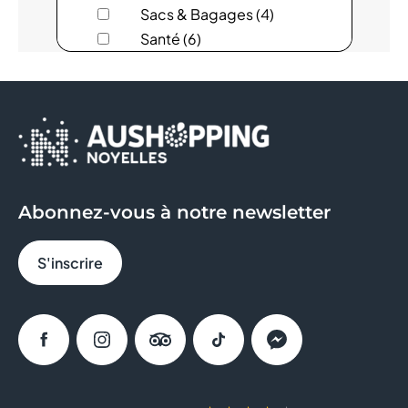
Sacs & Bagages (4)
AUCHAN DRIVE
Santé (6)
Services (18)
AVRIL
Sous-vêtements (8)
Sport (11)
B&M
Sweat Eats (1)
BCHEF
BERSHKA
Abonnez-vous à notre newsletter
BIO TECH USA
S'inscrire
BISTRO RÉGENT
BLEU
Facebook
Instagram
Tripadvisor
Tiktok
Messenger
BONOBO