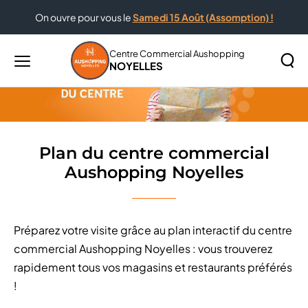
On ouvre pour vous le
Samedi 15 Août (Assomption) !
Accueil
Plan du centre commercial Aushopping Noyelles
Centre Commercial Aushopping
NOYELLES
Menu
principal
Rechercher
Lancer
sur
la
le
recher
site
Plan du centre commercial
Aushopping Noyelles
Préparez votre visite grâce au plan interactif du centre
commercial Aushopping Noyelles : vous trouverez
rapidement tous vos magasins et restaurants préférés
!