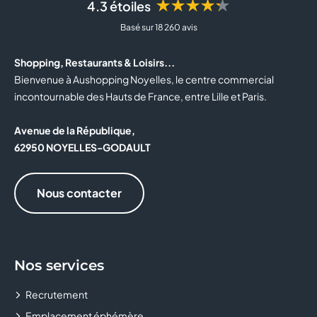
★★★★★
4.3 étoiles
BOTTINA
Basé sur 18 260 avis
BOULANGER
Shopping, Restaurants & Loisirs...
BOUTIQUE OFFICIELLE DU RC LENS
Bienvenue à Aushopping Noyelles, le centre commercial
incontournable des Hauts de France, entre Lille et Paris.
BOUYGUES TELECOM
Avenue de la République,
BRIOCHE DORÉE
62950 NOYELLES-GODAULT
BURGER KING
Nous contacter
BZB
CABINET MÉDICAL
Nos services
CACHE CACHE
Recrutement
CALZEDONIA
Emplacement éphémère