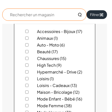
Rechercher
Filtrer
un
magasin
123 PARE-BRISE
Accessoires - Bijoux (17)
Animaux (1)
4 MURS
Auto - Moto (6)
Beauté (17)
ACTION
Chaussures (15)
High Tech (9)
ADOPT'
Hypermarché - Drive (2)
AGENCE VOYAGES BAUDART
Loisirs (1)
Loisirs - Cadeaux (13)
ALIZÉS PRESSING
Maison - Bricolage (12)
Mode Enfant - Bébé (16)
ARMAND THIERY
Mode Femme (38)