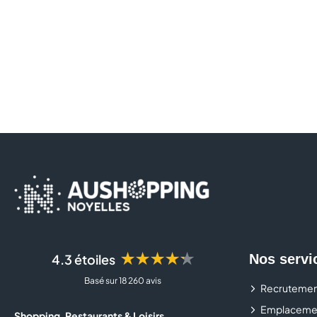
★★★★★
4.3 étoiles
Nos servi
Basé sur 18 260 avis
Recrutemen
Emplaceme
Shopping, Restaurants & Loisirs...