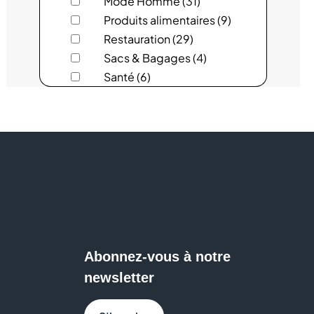
Mode Homme (31)
AU BUREAU
Produits alimentaires (9)
AUCHAN
Restauration (29)
Sacs & Bagages (4)
AUCHAN DRIVE
Santé (6)
Services (18)
AVRIL
Sous-vêtements (8)
Sport (11)
B&M
Sweat Eats (1)
BCHEF
BERSHKA
BIO TECH USA
Abonnez-vous à notre
BISTRO RÉGENT
newsletter
BLEU