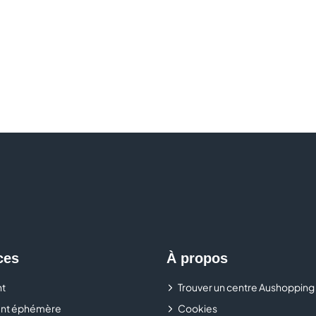
ces
À propos
t
Trouver un centre Aushopping
nt éphémère
Cookies