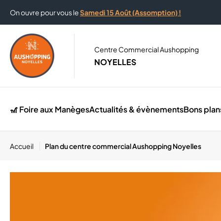
On ouvre pour vous le
Samedi 15 Août (Assomption) !
Centre Commercial Aushopping
NOYELLES
🎢 Foire aux Manèges
Actualités & évènements
Bons plan
Accueil
Plan du centre commercial Aushopping Noyelles