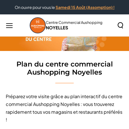
On ouvre pour vous le
Samedi 15 Août (Assomption) !
Accueil
Plan du centre commercial Aushopping Noyelles
Centre Commercial Aushopping
NOYELLES
Menu
principal
Rechercher
Lancer
sur
la
le
recher
site
Plan du centre commercial
Aushopping Noyelles
Préparez votre visite grâce au plan interactif du centre
commercial Aushopping Noyelles : vous trouverez
rapidement tous vos magasins et restaurants préférés
!