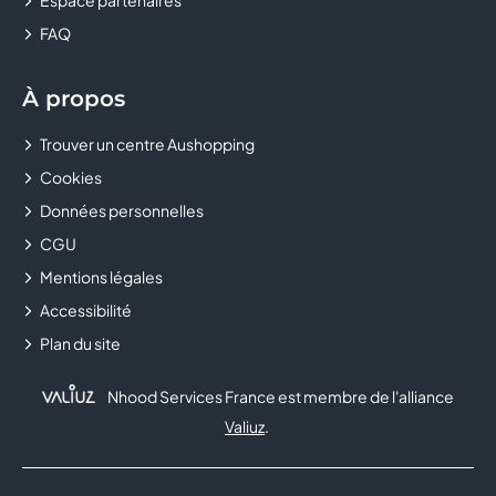
CASTORAMA
FAQ
CELIO
À propos
CHAUSSEA
Trouver un centre Aushopping
Cookies
CHEZ MARCEL
Données personnelles
CHOPSTICKS & CO
CGU
Mentions légales
CHRISTINE LAURE
Accessibilité
Plan du site
CHRONOLAVAGE
CHUCK'S
Nhood Services France est membre de l'alliance
Valiuz
.
CLAIRE'S