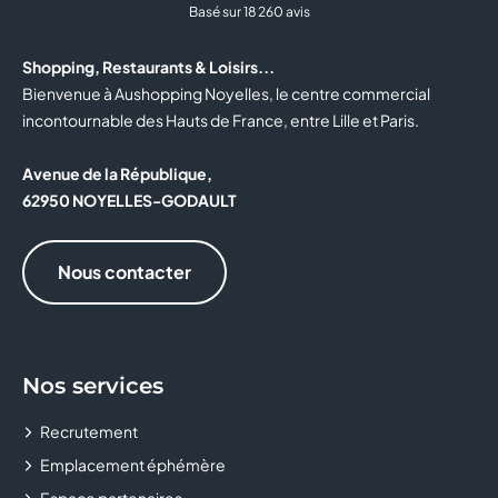
BOTTINA
Basé sur 18 260 avis
BOULANGER
Shopping, Restaurants & Loisirs...
Bienvenue à Aushopping Noyelles, le centre commercial
BOUTIQUE OFFICIELLE DU RC LENS
incontournable des Hauts de France, entre Lille et Paris.
BOUYGUES TELECOM
Avenue de la République,
62950 NOYELLES-GODAULT
BRIOCHE DORÉE
BURGER KING
Nous contacter
BZB
CABINET MÉDICAL
Nos services
CACHE CACHE
Recrutement
Emplacement éphémère
CALZEDONIA
Espace partenaires