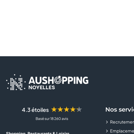
★★★★★
Nos servi
4.3 étoiles
Basé sur 18 260 avis
Recrutemen
Emplaceme
Shopping, Restaurants & Loisirs...