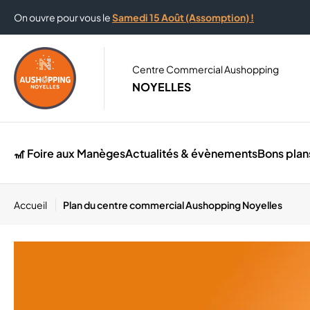
On ouvre pour vous le
Samedi 15 Août (Assomption) !
Centre Commercial Aushopping
NOYELLES
🎢 Foire aux Manèges
Actualités & évènements
Bons plan
Accueil
Plan du centre commercial Aushopping Noyelles