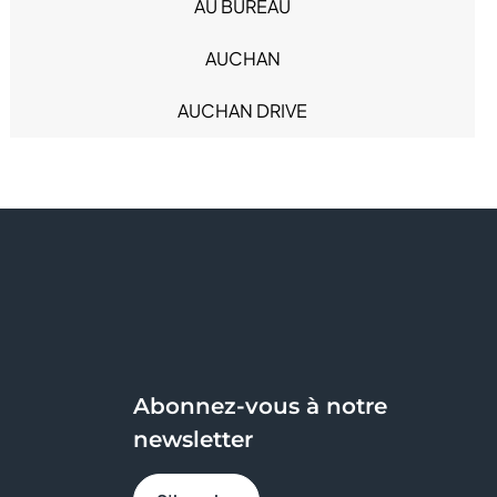
Mode Homme (31)
AU BUREAU
Produits alimentaires (9)
AUCHAN
Restauration (29)
Sacs & Bagages (4)
AUCHAN DRIVE
Santé (6)
Services (18)
AVRIL
Sous-vêtements (8)
Sport (11)
B&M
Sweat Eats (1)
BCHEF
BERSHKA
BIO TECH USA
Abonnez-vous à notre
BISTRO RÉGENT
newsletter
BLEU