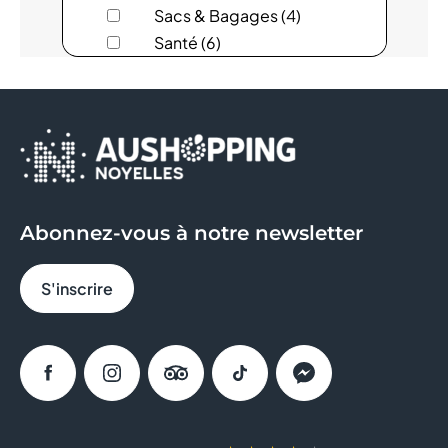
Sacs & Bagages (4)
AUCHAN DRIVE
Santé (6)
Services (18)
AVRIL
Sous-vêtements (8)
Sport (11)
B&M
Sweat Eats (1)
BCHEF
BERSHKA
Abonnez-vous à notre newsletter
BIO TECH USA
S'inscrire
BISTRO RÉGENT
BLEU
Facebook
Instagram
Tripadvisor
Tiktok
Messenger
BONOBO