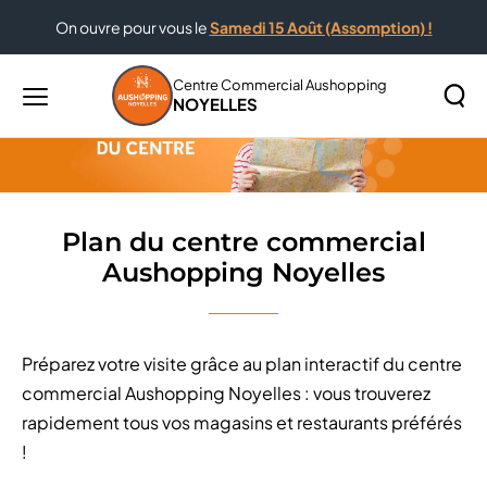
On ouvre pour vous le
Samedi 15 Août (Assomption) !
Accueil
Plan du centre commercial Aushopping Noyelles
Centre Commercial Aushopping
NOYELLES
Menu
principal
Rechercher
Lancer
sur
la
le
recher
site
Plan du centre commercial
Aushopping Noyelles
Préparez votre visite grâce au plan interactif du centre
commercial Aushopping Noyelles : vous trouverez
rapidement tous vos magasins et restaurants préférés
!