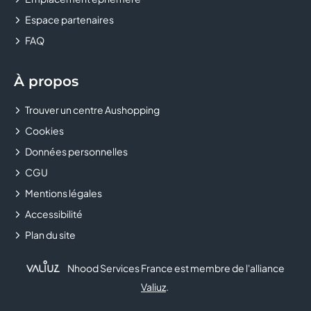
Espace partenaires
CASTORAMA
FAQ
CELIO
À propos
CHAUSSEA
Trouver un centre Aushopping
CHEZ MARCEL
Cookies
CHOPSTICKS & CO
Données personnelles
CGU
CHRISTINE LAURE
Mentions légales
Accessibilité
CHRONOLAVAGE
Plan du site
CHUCK'S
Nhood Services France est membre de l'alliance
CLAIRE'S
Valiuz
.