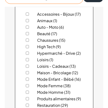
un
magasin
123 PARE-BRISE
Accessoires - Bijoux (17)
Animaux (1)
4 MURS
Auto - Moto (6)
Beauté (17)
ACTION
Chaussures (15)
High Tech (9)
ADOPT'
Hypermarché - Drive (2)
AGENCE VOYAGES BAUDART
Loisirs (1)
Loisirs - Cadeaux (13)
ALIZÉS PRESSING
Maison - Bricolage (12)
Mode Enfant - Bébé (16)
ARMAND THIERY
Mode Femme (38)
Mode Homme (31)
AU BUREAU
Produits alimentaires (9)
AUCHAN
Restauration (29)