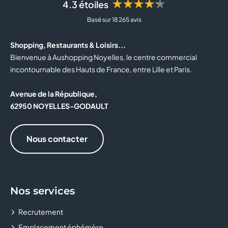
★★★★★
4.3 étoiles
BOTTINA
Basé sur 18 265 avis
BOULANGER
Shopping, Restaurants & Loisirs...
BOUTIQUE OFFICIELLE DU RC LENS
Bienvenue à Aushopping Noyelles, le centre commercial
incontournable des Hauts de France, entre Lille et Paris.
BOUYGUES TELECOM
Avenue de la République,
BRIOCHE DORÉE
62950 NOYELLES-GODAULT
BURGER KING
Nous contacter
BZB
CABINET MÉDICAL
Nos services
CACHE CACHE
Recrutement
CALZEDONIA
Emplacement éphémère