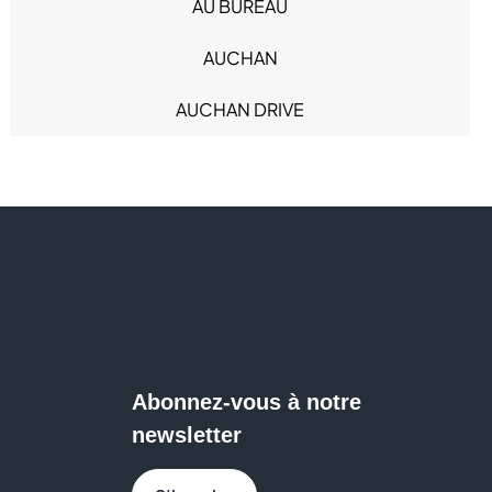
Mode Homme (31)
AU BUREAU
Produits alimentaires (9)
AUCHAN
Restauration (29)
Sacs & Bagages (4)
AUCHAN DRIVE
Santé (6)
Services (18)
AVRIL
Sous-vêtements (8)
Sport (11)
B&M
Sweat Eats (1)
BCHEF
BERSHKA
BIO TECH USA
Abonnez-vous à notre
BISTRO RÉGENT
newsletter
BLEU