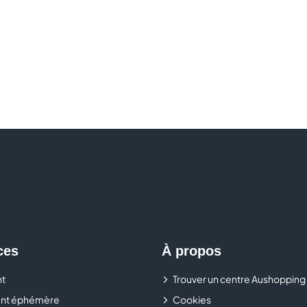
ces
À propos
t
Trouver un centre Aushopping
nt éphémère
Cookies