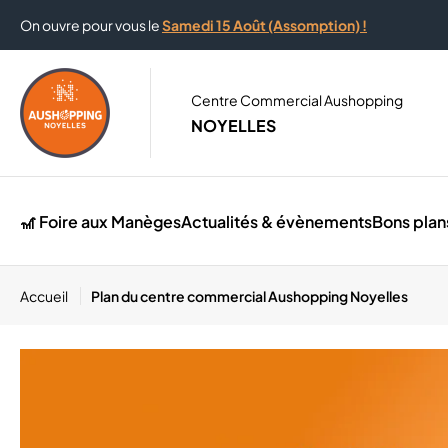
On ouvre pour vous le
Samedi 15 Août (Assomption) !
Centre Commercial Aushopping
NOYELLES
🎢 Foire aux Manèges
Actualités & évènements
Bons plan
Accueil
Plan du centre commercial Aushopping Noyelles