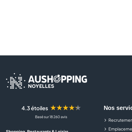
★★★★★
4.3 étoiles
Nos servi
Basé sur 18 260 avis
Recrutemen
Emplaceme
Shopping, Restaurants & Loisirs...