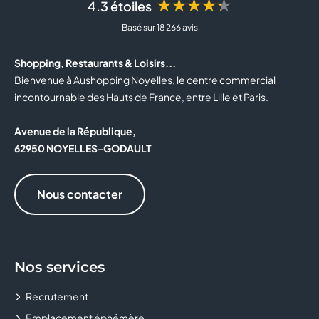
★★★★★
4.3 étoiles
BOTTINA
Basé sur 18 266 avis
BOULANGER
Shopping, Restaurants & Loisirs...
BOUTIQUE OFFICIELLE DU RC LENS
Bienvenue à Aushopping Noyelles, le centre commercial
incontournable des Hauts de France, entre Lille et Paris.
BOUYGUES TELECOM
Avenue de la République,
BRIOCHE DORÉE
62950 NOYELLES-GODAULT
BURGER KING
Nous contacter
BZB
CABINET MÉDICAL
Nos services
CACHE CACHE
Recrutement
CALZEDONIA
Emplacement éphémère