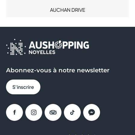
Sacs & Bagages (4)
AUCHAN DRIVE
Santé (6)
Services (18)
AVRIL
Sous-vêtements (8)
Sport (11)
B&M
Sweat Eats (1)
BCHEF
BERSHKA
Abonnez-vous à notre newsletter
BIO TECH USA
S'inscrire
BISTRO RÉGENT
BLEU
Facebook
Instagram
Tripadvisor
Tiktok
Messenger
BONOBO