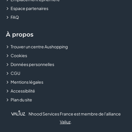
Espace partenaires
CASTORAMA
FAQ
CELIO
À propos
CHAUSSEA
Trouver un centre Aushopping
CHEZ MARCEL
Cookies
CHOPSTICKS & CO
Données personnelles
CGU
CHRISTINE LAURE
Mentions légales
Accessibilité
CHRONOLAVAGE
Plan du site
CHUCK'S
Nhood Services France est membre de l'alliance
CLAIRE'S
Valiuz
.