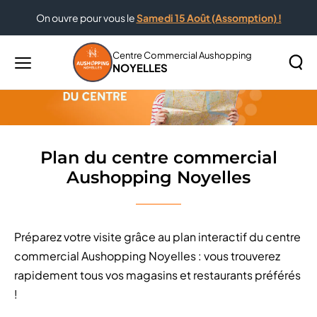
On ouvre pour vous le
Samedi 15 Août (Assomption) !
Accueil
Plan du centre commercial Aushopping Noyelles
Centre Commercial Aushopping
NOYELLES
Menu
principal
Rechercher
Lancer
sur
la
le
recher
site
Plan du centre commercial
Aushopping Noyelles
Préparez votre visite grâce au plan interactif du centre
commercial Aushopping Noyelles : vous trouverez
rapidement tous vos magasins et restaurants préférés
!