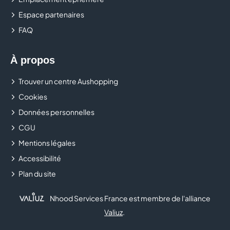
Espace partenaires
CASTORAMA
FAQ
CELIO
À propos
CHAUSSEA
Trouver un centre Aushopping
CHEZ MARCEL
Cookies
CHOPSTICKS & CO
Données personnelles
CGU
CHRISTINE LAURE
Mentions légales
Accessibilité
CHRONOLAVAGE
Plan du site
CHUCK'S
Nhood Services France est membre de l'alliance
CLAIRE'S
Valiuz
.