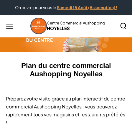
On ouvre pour vous le
Samedi 15 Août (Assomption) !
Accueil
Plan du centre commercial Aushopping Noyelles
Centre Commercial Aushopping
NOYELLES
Menu
principal
Rechercher
Lancer
sur
la
le
recher
site
Plan du centre commercial
Aushopping Noyelles
Préparez votre visite grâce au plan interactif du centre
commercial Aushopping Noyelles : vous trouverez
rapidement tous vos magasins et restaurants préférés
!