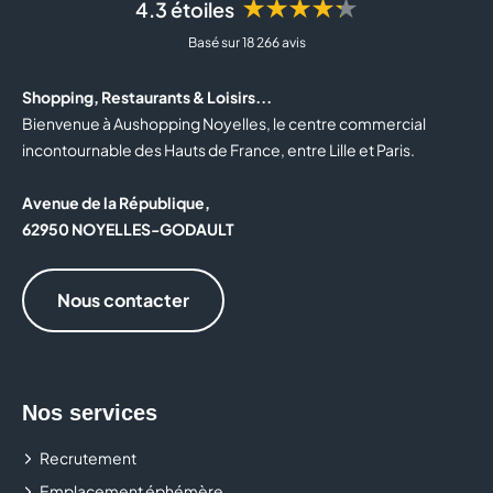
★★★★★
4.3 étoiles
BOTTINA
Basé sur 18 266 avis
BOULANGER
Shopping, Restaurants & Loisirs...
BOUTIQUE OFFICIELLE DU RC LENS
Bienvenue à Aushopping Noyelles, le centre commercial
incontournable des Hauts de France, entre Lille et Paris.
BOUYGUES TELECOM
Avenue de la République,
BRIOCHE DORÉE
62950 NOYELLES-GODAULT
BURGER KING
Nous contacter
BZB
CABINET MÉDICAL
Nos services
CACHE CACHE
Recrutement
CALZEDONIA
Emplacement éphémère