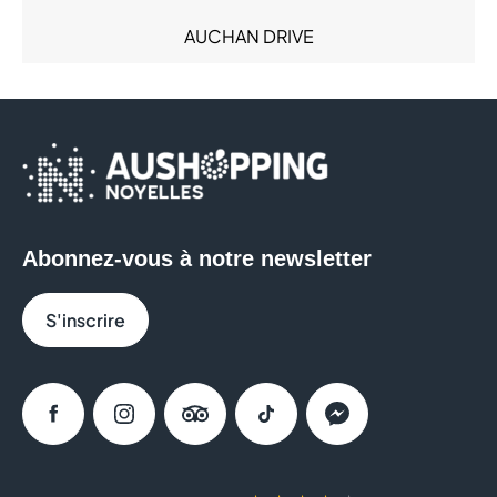
Sacs & Bagages (4)
AUCHAN DRIVE
Santé (6)
Services (18)
AVRIL
Sous-vêtements (8)
Sport (11)
B&M
Sweat Eats (1)
BCHEF
BERSHKA
Abonnez-vous à notre newsletter
BIO TECH USA
S'inscrire
BISTRO RÉGENT
BLEU
Facebook
Instagram
Tripadvisor
Tiktok
Messenger
BONOBO