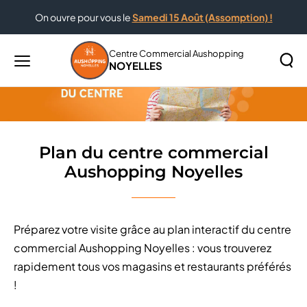
On ouvre pour vous le
Samedi 15 Août (Assomption) !
Accueil
Plan du centre commercial Aushopping Noyelles
Centre Commercial Aushopping
NOYELLES
Menu
principal
Rechercher
Lancer
sur
la
le
recher
site
Plan du centre commercial
Aushopping Noyelles
Préparez votre visite grâce au plan interactif du centre
commercial Aushopping Noyelles : vous trouverez
rapidement tous vos magasins et restaurants préférés
!