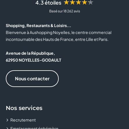
★★★★★
4.3 étoiles
BOTTINA
Basé sur 18 262 avis
BOULANGER
Shopping, Restaurants & Loisirs...
BOUTIQUE OFFICIELLE DU RC LENS
Bienvenue à Aushopping Noyelles, le centre commercial
incontournable des Hauts de France, entre Lille et Paris.
BOUYGUES TELECOM
Avenue de la République,
BRIOCHE DORÉE
62950 NOYELLES-GODAULT
BURGER KING
Nous contacter
BZB
CABINET MÉDICAL
Nos services
CACHE CACHE
Recrutement
CALZEDONIA
Emplacement éphémère