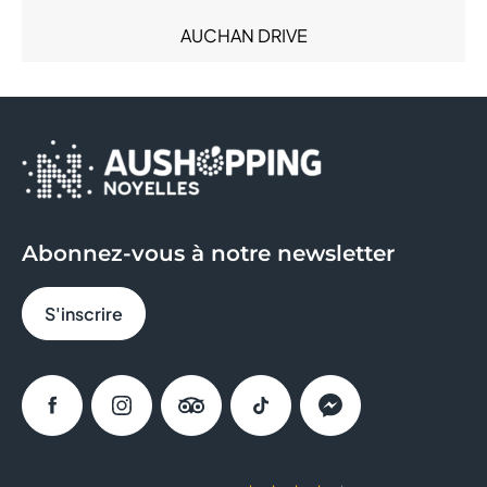
Sacs & Bagages (4)
AUCHAN DRIVE
Santé (6)
Services (18)
AVRIL
Sous-vêtements (8)
Sport (11)
B&M
Sweat Eats (1)
BCHEF
BERSHKA
Abonnez-vous à notre newsletter
BIO TECH USA
S'inscrire
BISTRO RÉGENT
BLEU
Facebook
Instagram
Tripadvisor
Tiktok
Messenger
BONOBO