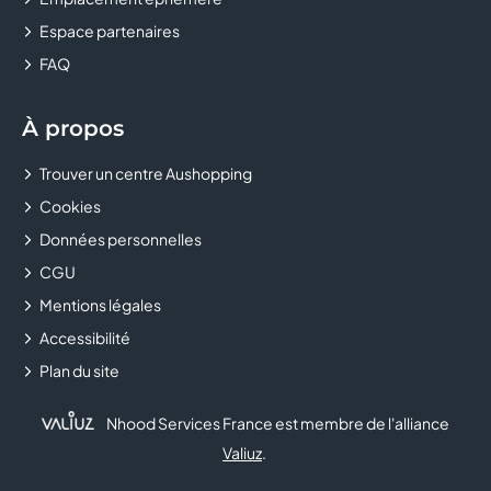
Espace partenaires
CASTORAMA
FAQ
CELIO
À propos
CHAUSSEA
Trouver un centre Aushopping
CHEZ MARCEL
Cookies
CHOPSTICKS & CO
Données personnelles
CGU
CHRISTINE LAURE
Mentions légales
Accessibilité
CHRONOLAVAGE
Plan du site
CHUCK'S
Nhood Services France est membre de l'alliance
CLAIRE'S
Valiuz
.