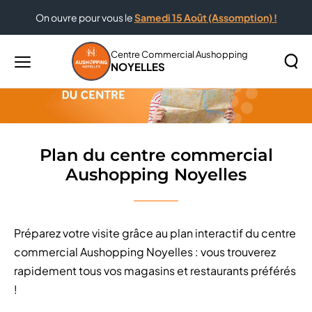
On ouvre pour vous le
Samedi 15 Août (Assomption) !
Accueil
Plan du centre commercial Aushopping Noyelles
Centre Commercial Aushopping
NOYELLES
Menu
principal
Rechercher
Lancer
sur
la
le
recher
site
Plan du centre commercial
Aushopping Noyelles
Préparez votre visite grâce au plan interactif du centre
commercial Aushopping Noyelles : vous trouverez
rapidement tous vos magasins et restaurants préférés
!