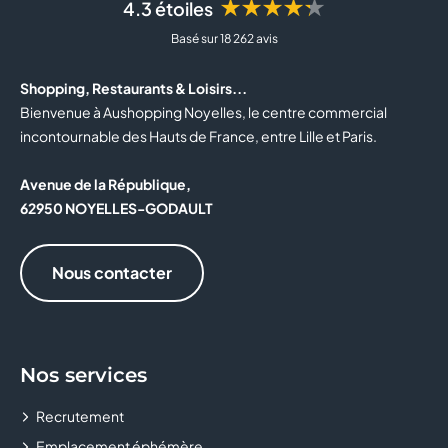
★★★★★
4.3 étoiles
BOTTINA
Basé sur 18 262 avis
BOULANGER
Shopping, Restaurants & Loisirs...
BOUTIQUE OFFICIELLE DU RC LENS
Bienvenue à Aushopping Noyelles, le centre commercial
incontournable des Hauts de France, entre Lille et Paris.
BOUYGUES TELECOM
Avenue de la République,
BRIOCHE DORÉE
62950 NOYELLES-GODAULT
BURGER KING
Nous contacter
BZB
CABINET MÉDICAL
Nos services
CACHE CACHE
Recrutement
CALZEDONIA
Emplacement éphémère