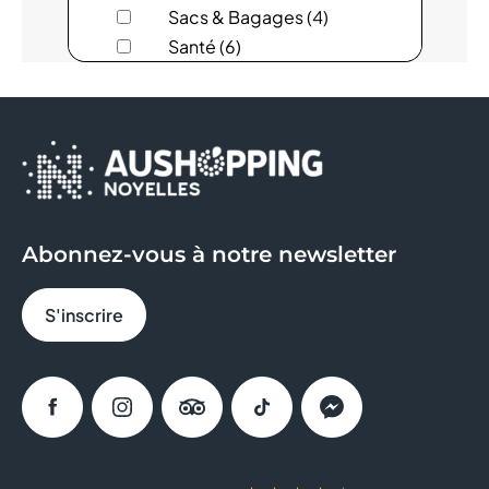
Sacs & Bagages (4)
AUCHAN DRIVE
Santé (6)
Services (18)
AVRIL
Sous-vêtements (8)
Sport (11)
B&M
Sweat Eats (1)
BCHEF
BERSHKA
Abonnez-vous à notre newsletter
BIO TECH USA
S'inscrire
BISTRO RÉGENT
BLEU
Facebook
Instagram
Tripadvisor
Tiktok
Messenger
BONOBO