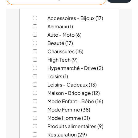
un
magasin
123 PARE-BRISE
Accessoires - Bijoux (17)
Animaux (1)
4 MURS
Auto - Moto (6)
Beauté (17)
ACTION
Chaussures (15)
High Tech (9)
ADOPT'
Hypermarché - Drive (2)
AGENCE VOYAGES BAUDART
Loisirs (1)
Loisirs - Cadeaux (13)
ALIZÉS PRESSING
Maison - Bricolage (12)
Mode Enfant - Bébé (16)
ARMAND THIERY
Mode Femme (38)
Mode Homme (31)
AU BUREAU
Produits alimentaires (9)
AUCHAN
Restauration (29)