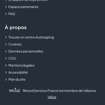
Espace partenaires
CASTORAMA
FAQ
CELIO
À propos
CHAUSSEA
Trouver un centre Aushopping
CHEZ MARCEL
Cookies
CHOPSTICKS & CO
Données personnelles
CGU
CHRISTINE LAURE
Mentions légales
Accessibilité
CHRONOLAVAGE
Plan du site
CHUCK'S
Nhood Services France est membre de l'alliance
CLAIRE'S
Valiuz
.