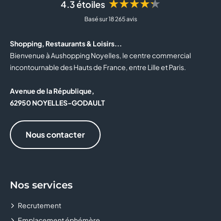
★★★★★
4.3 étoiles
BOTTINA
Basé sur 18 265 avis
BOULANGER
Shopping, Restaurants & Loisirs...
BOUTIQUE OFFICIELLE DU RC LENS
Bienvenue à Aushopping Noyelles, le centre commercial
incontournable des Hauts de France, entre Lille et Paris.
BOUYGUES TELECOM
Avenue de la République,
BRIOCHE DORÉE
62950 NOYELLES-GODAULT
BURGER KING
Nous contacter
BZB
CABINET MÉDICAL
Nos services
CACHE CACHE
Recrutement
CALZEDONIA
Emplacement éphémère