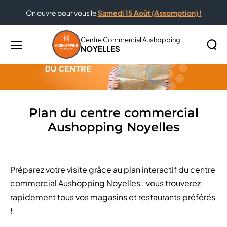
On ouvre pour vous le
Samedi 15 Août (Assomption) !
Accueil
Plan du centre commercial Aushopping Noyelles
Centre Commercial Aushopping
NOYELLES
Menu
principal
Rechercher
Lancer
sur
la
le
recher
site
Plan du centre commercial
Aushopping Noyelles
Préparez votre visite grâce au plan interactif du centre
commercial Aushopping Noyelles : vous trouverez
rapidement tous vos magasins et restaurants préférés
!