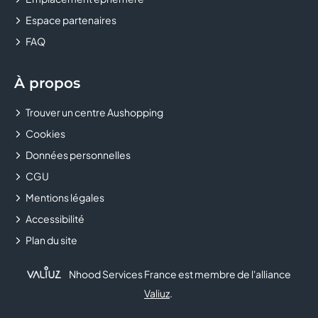
Espace partenaires
CASTORAMA
FAQ
CELIO
À propos
CHAUSSEA
Trouver un centre Aushopping
CHEZ MARCEL
Cookies
CHOPSTICKS & CO
Données personnelles
CGU
CHRISTINE LAURE
Mentions légales
Accessibilité
CHRONOLAVAGE
Plan du site
CHUCK'S
Nhood Services France est membre de l'alliance
CLAIRE'S
Valiuz
.