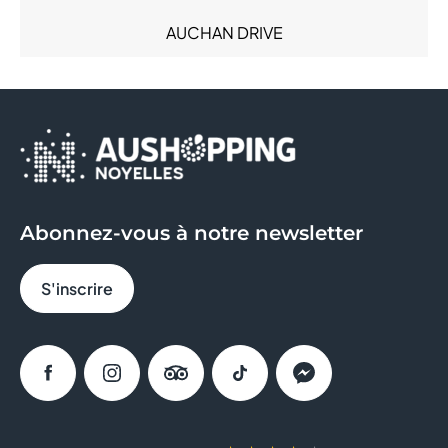
Sacs & Bagages (4)
AUCHAN DRIVE
Santé (6)
Services (18)
AVRIL
Sous-vêtements (8)
Sport (11)
B&M
Sweat Eats (1)
BCHEF
BERSHKA
Abonnez-vous à notre newsletter
BIO TECH USA
S'inscrire
BISTRO RÉGENT
BLEU
Facebook
Instagram
Tripadvisor
Tiktok
Messenger
BONOBO