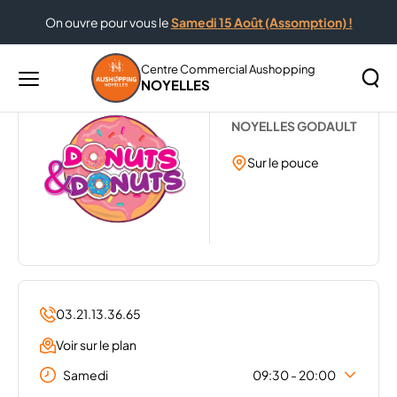
On ouvre pour vous le
Samedi 15 Août (Assomption) !
Accueil
...
DONUTS & DONUTS
Centre Commercial Aushopping
NOYELLES
Menu
DONUTS & DONUTS
principal
Rechercher
NOYELLES GODAULT
Lancer
sur
la
Sur le pouce
le
recher
site
03.21.13.36.65
Voir sur le plan
Samedi
09:30 - 20:00