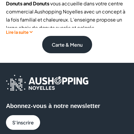
Donuts and Donuts
vous accueille dans votre centre
commercial Aushopping Noyelles avec un concept à
la fois familial et chaleureux. L’enseigne propose un
large choix de donuts sucrés et colorés,
Lire la suite
accompagnés de
boissons chaudes ou
rafraîchissantes,
pour une
pause gourmande
à tout
Carte & Menu
moment de la journée.
Donuts and Donuts, c’est la combinaison parfaite pour
passer un bon moment dans un univers fleuri et “girly”,
avec des recettes originales qui changent chaque
semaine pour varier les plaisirs.
Abonnez-vous à notre newsletter
En boutique, laissez-vous tenter par :
Des
donuts gourmands
: nappage chocolat,
S'inscrire
sucre, glaçage coloré, fourrés crème ou fruits