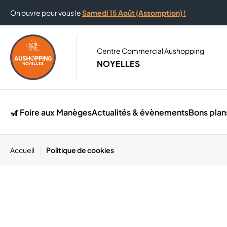
On ouvre pour vous le
Samedi 15 Août (Assomption) !
Centre Commercial Aushopping
NOYELLES
🎢 Foire aux Manèges
Actualités & évènements
Bons plan
Accueil
Politique de cookies