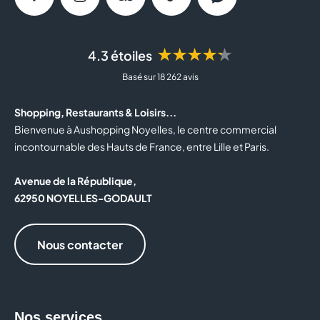
Facebook
Instagram
Tripadvisor
Tiktok
Messenger
★★★★★
4.3 étoiles
Basé sur 18 262 avis
Shopping, Restaurants & Loisirs...
Bienvenue à Aushopping Noyelles, le centre commercial
incontournable des Hauts de France, entre Lille et Paris.
Avenue de la République,
62950 NOYELLES-GODAULT
Nous contacter
Nos services